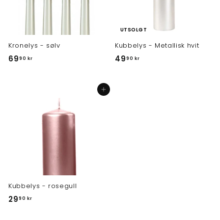
UTSOLGT
Kronelys - sølv
Kubbelys - Metallisk hvit
6
4
69
49
90 kr
90 kr
9
9
,
,
Legg i handlekurv
9
9
0
0
k
k
r
r
Kubbelys - rosegull
2
29
90 kr
9