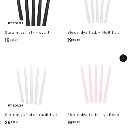
UTSOLGT
Stearinlys 1 stk - svart
Stearinlys 1 stk - Matt hvit
1
1
19
19
90 kr
90 kr
9
9
,
,
Legg i handlekurv
9
9
0
0
k
k
r
r
UTSOLGT
Stearinlys 1 stk - matt hvit
Stearinlys 1 stk - Lys Rosa
2
1
29
19
90 kr
90 kr