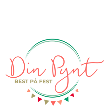
,
9
0
k
r