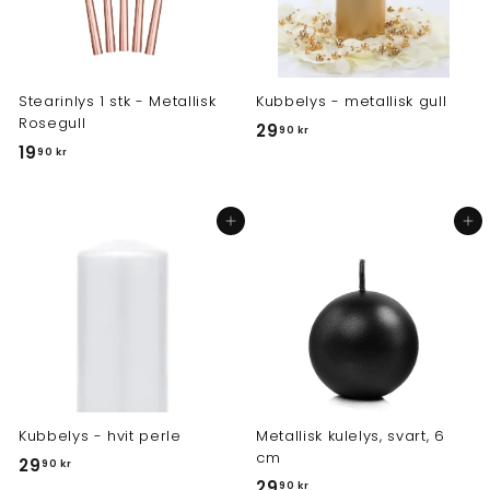
Stearinlys 1 stk - Metallisk
Kubbelys - metallisk gull
Rosegull
2
29
90 kr
1
19
9
90 kr
9
,
,
9
Legg i handlekurv
Legg i handlekurv
9
0
0
k
k
r
r
Kubbelys - hvit perle
Metallisk kulelys, svart, 6
cm
2
29
90 kr
2
29
90 kr