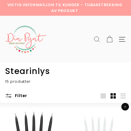
Hopp
VIKTIG INFORMASJON TIL KUNDER – TILBAKETREKKING
til
Pause
AV PRODUKT
innholdet
slideshow
D
i
n
Søk
Netts
p
y
n
t
Stearinlys
15 produkter
Filter
Stor
Medium
List
Legg i handlekurv