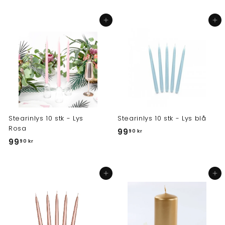
9
9
,
,
Legg i handlekurv
Legg i handlekurv
9
9
0
0
k
k
r
r
Stearinlys 10 stk - Lys
Stearinlys 10 stk - Lys blå
Rosa
9
99
90 kr
9
99
9
90 kr
9
,
,
9
Legg i handlekurv
Legg i handlekurv
9
0
0
k
k
r
r