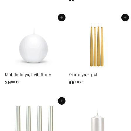
9
9
,
,
9
Legg i handlekurv
Legg i handlekurv
9
0
0
k
k
r
r
Matt kulelys, hvit, 6 cm
Kronelys - gull
2
6
29
69
90 kr
90 kr
9
9
,
,
Legg i handlekurv
9
9
0
0
k
k
r
r