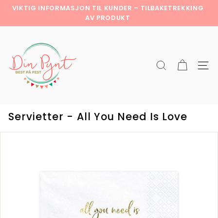
Hopp
VIKTIG INFORMASJON TIL KUNDER – TILBAKETREKKING
til
Pause
AV PRODUKT
innholdet
slideshow
D
i
n
Søk
Netts
p
y
n
t
Servietter - All You Need Is Love