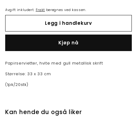
Avgift inkludert.
Frakt
beregnes ved kassen.
Legg i handlekurv
Buy it now
Papirservietter, hvite med gull metallisk skrift
Størrelse: 33 x 33 cm
(1pk/20stk)
Kan hende du også liker