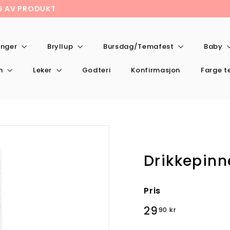
NG AV PRODUKT
onger
Bryllup
Bursdag/Temafest
Baby
en
Leker
Godteri
Konfirmasjon
Farge 
Drikkepinne
Pris
Valig
29,90
29
90 kr
pris
kr