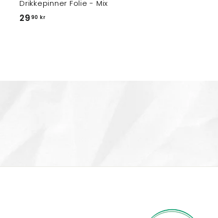
Drikkepinner Folie - Mix
2
29
90 kr
9
,
9
0
k
r