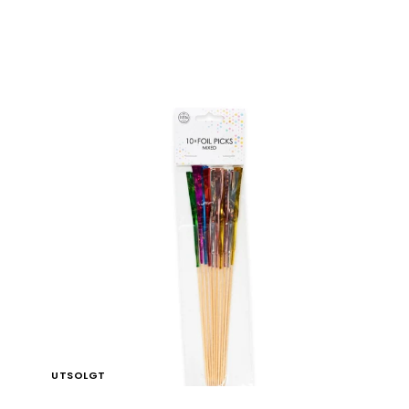
9
,
9
0
k
r
UTSOLGT