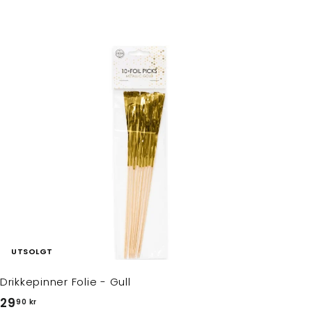
UTSOLGT
Drikkepinner Folie - Gull
2
29
90 kr