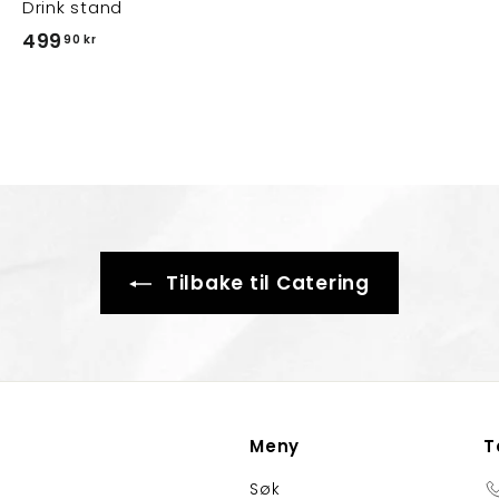
Drink stand
4
499
90 kr
9
9
,
9
0
k
r
Tilbake til Catering
Meny
T
Søk