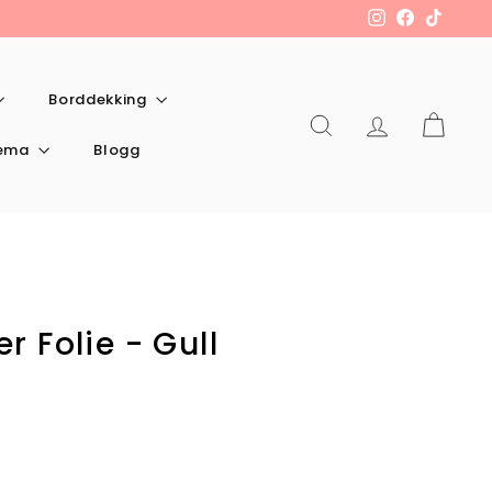
Instagram
Facebook
TikTok
Borddekking
Søk
Konto
Kart
tema
Blogg
r Folie - Gull