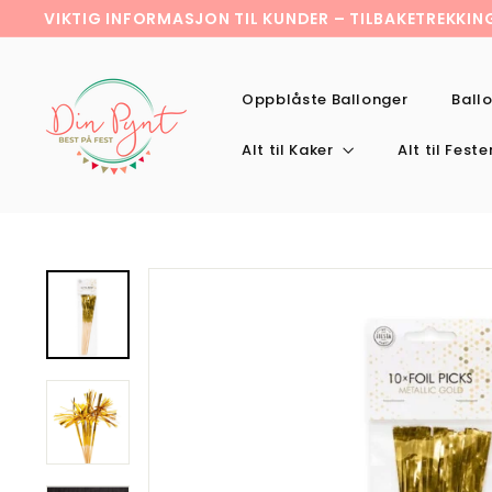
Hopp
VIKTIG INFORMASJON TIL KUNDER – TILBAKETREKKI
til
Pause
D
innholdet
slideshow
i
Oppblåste Ballonger
Ball
n
p
Alt til Kaker
Alt til Fest
y
n
t