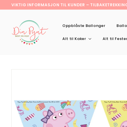
Hopp
VIKTIG INFORMASJON TIL KUNDER – TILBAKETREKKI
til
Pause
D
innholdet
slideshow
i
Oppblåste Ballonger
Ball
n
p
Alt til Kaker
Alt til Fest
y
n
t