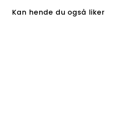
Kan hende du også liker
Peppa Gris vimpler
4
49
90 kr
9
,
9
0