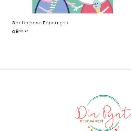
Godteripose Peppa gris
4
49
90 kr
9
,
9
0
k
r