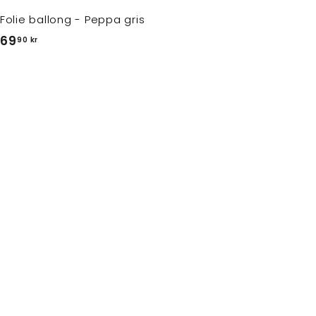
Folie ballong - Peppa gris
6
69
90 kr
9
,
9
0
k
r