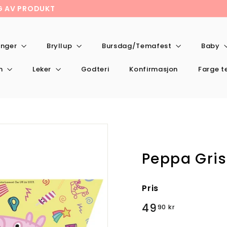
NG AV PRODUKT
onger
Bryllup
Bursdag/Temafest
Baby
en
Leker
Godteri
Konfirmasjon
Farge 
Peppa Gris
Pris
Valig
49,90
49
90 kr
pris
kr