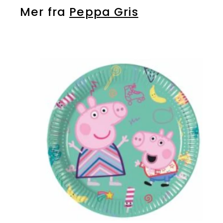
k
Mer fra
Peppa Gris
r
L
i
l
r