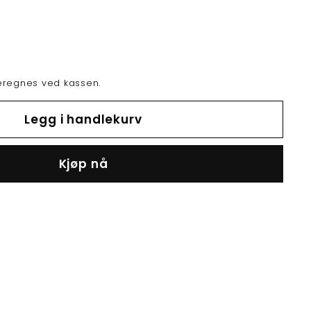
regnes ved kassen.
Legg i handlekurv
Buy it now