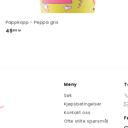
Pappkopp - Peppa gris
4
49
90 kr
9
,
9
0
k
r
Meny
T
Søk
Kjøpsbetingelser
Kontakt oss
F
Ofte stilte spørsmål