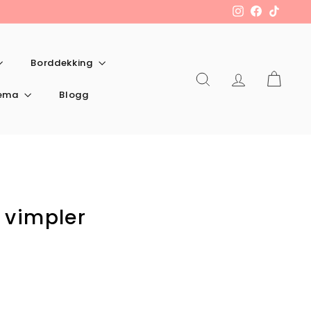
Instagram
Facebook
TikTok
Borddekking
Søk
Konto
Kart
tema
Blogg
 vimpler