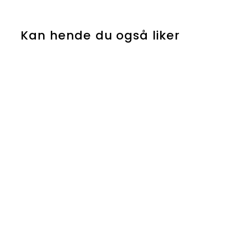
Kan hende du også liker
Hårbøyle -
Gullstjerner
9
99
90 kr
9
,