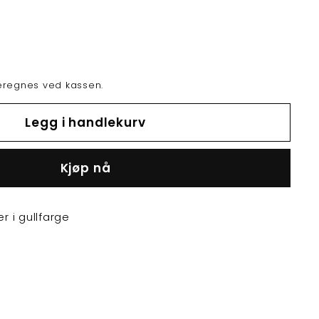
regnes ved kassen.
Legg i handlekurv
Buy it now
r i gullfarge