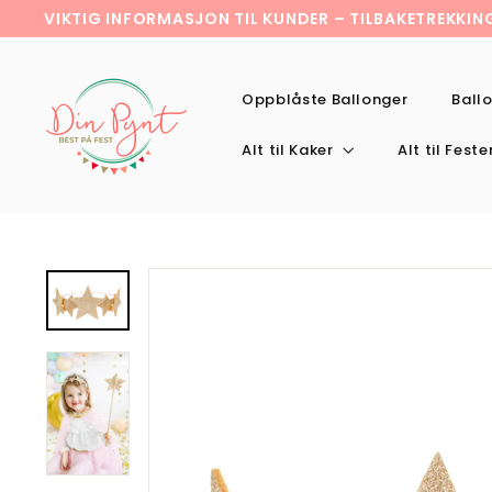
Hopp
VIKTIG INFORMASJON TIL KUNDER – TILBAKETREKKI
til
Pause
D
innholdet
slideshow
i
Oppblåste Ballonger
Ball
n
p
Alt til Kaker
Alt til Fest
y
n
t