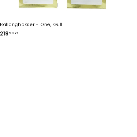
Ballongbokser - One, Gull
2
219
90 kr
1
9
,
9
0
k
r