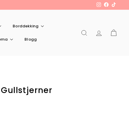
Instagram
Facebook
TikTok
Borddekking
Søk
Konto
Kart
tema
Blogg
Gullstjerner