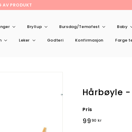
NG AV PRODUKT
onger
Bryllup
Bursdag/Temafest
Baby
en
Leker
Godteri
Konfirmasjon
Farge 
Hårbøyle - 
Pris
Valig
99,90
99
90 kr
pris
kr