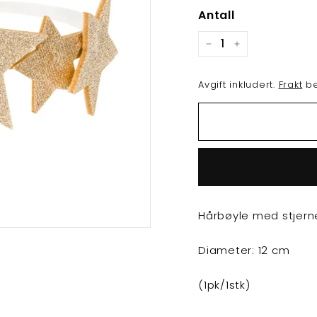
Antall
−
+
Avgift inkludert.
Frakt
be
Hårbøyle med stjerne
Diameter: 12 cm
(1pk/1stk)